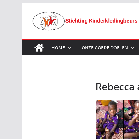
Ga
naar
de
inhoud
HOME
ONZE GOEDE DOELEN
Rebecca 