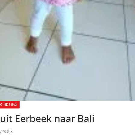
G KIDS BALI
 uit Eerbeek naar Bali
y rodijk