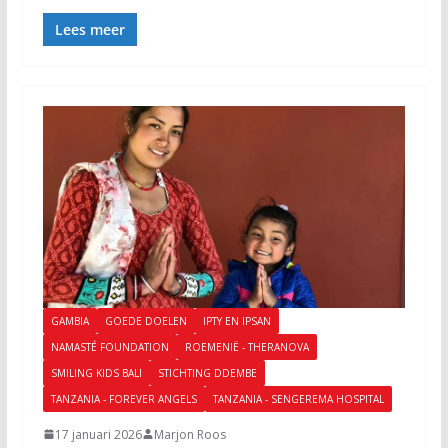
Lees meer
GAMBIA
GOEDE DOELEN
IPTY EN IPSAN
NAMASTÉ FOUNDATION
ROEMENIË - THERANOVA
SMILING KIDS BALI
STICHTING DDEMBE
TANZANIA - FOREVER ANGELS
TANZANIA - SENGEREMA HOSPITAL
17 januari 2026
Marjon Roos