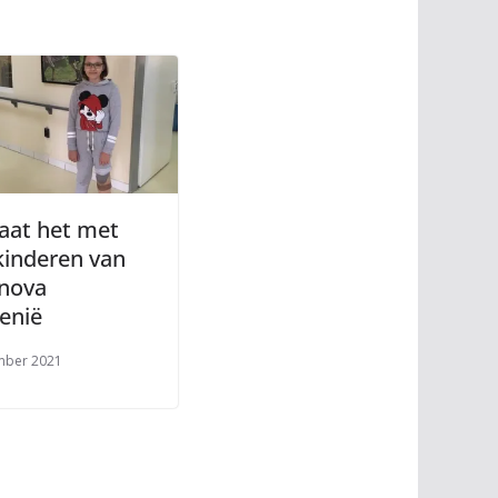
aat het met
kinderen van
nova
enië
mber 2021