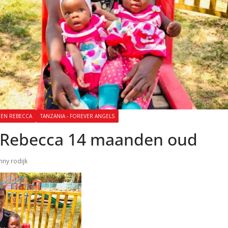
 EN REBECCA
TANZANIA - FOREVER ANGELS
 Rebecca 14 maanden oud
nny rodijk