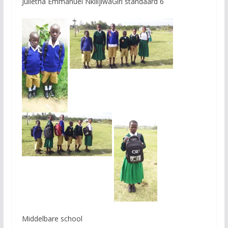
Julietha Emmanuel NkilijiwaGirl standaard 6
Middelbare school