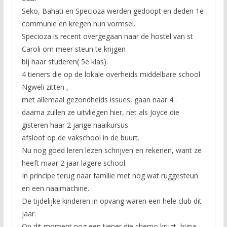
Seko, Bahati en Specioza werden gedoopt en deden 1e
communie en kregen hun vormsel.
Specioza is recent overgegaan naar de hostel van st
Caroli om meer steun te krijgen
bij haar studeren( 5e klas).
4 tieners die op de lokale overheids middelbare school
Ngweli zitten ,
met allemaal gezondheids issues, gaan naar 4 .
daarna zullen ze uitvliegen hier, net als Joyce die
gisteren haar 2 jarige naaikursus
afsloot op de vakschool in de buurt.
Nu nog goed leren lezen schrijven en rekenen, want ze
heeft maar 2 jaar lagere school.
In principe terug naar familie met nog wat ruggesteun
en een naaimachine.
De tijdelijke kinderen in opvang waren een hele club dit
jaar.
Op dit moment nog een tiener die chemo krijgt, bijna