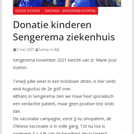
GOEDE DOELEN
TANZANIA - SENGEREMA HOSPITAL
Donatie kinderen
Sengerema ziekenhuis
2 mei 2021
hanny rodijk
Sengerema november 2021 bericht van zr. Marie Jose
Voeten.
Terwijl jullie weer in een lockdown zitten, is hier sinds
eind Augustus de 2e golf over.
Althans in Sengerema zien we maar heel sporadisch
een verdachte patient, maar geen positive test sinds
dan.
De vaccinatie campagne, eerst JJ nu sinopahrm, de
Chinese vaccinatie is in volle gang. Tot nu toe is
ongeveer 3 a 4 % van de bevolking gevaccineerd.