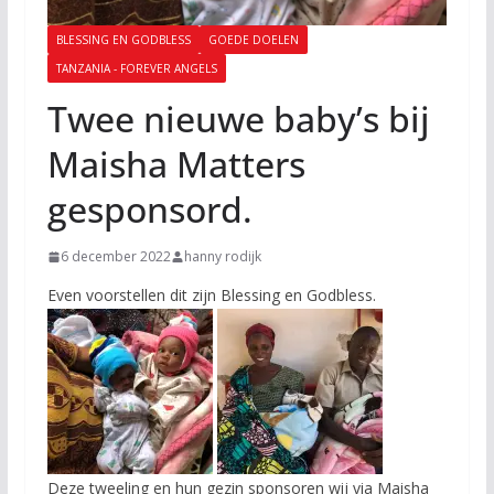
BLESSING EN GODBLESS
GOEDE DOELEN
TANZANIA - FOREVER ANGELS
Twee nieuwe baby’s bij
Maisha Matters
gesponsord.
6 december 2022
hanny rodijk
Even voorstellen dit zijn Blessing en Godbless.
Deze tweeling en hun gezin sponsoren wij via Maisha