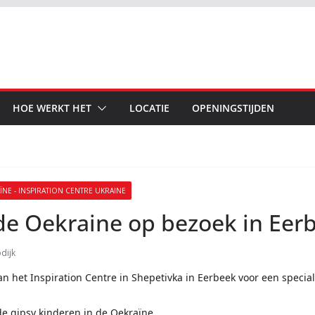
HOE WERKT HET
LOCATIE
OPENINGSTIJDEN
ÏNE - INSPIRATION CENTRE UKRAINE
 de Oekraine op bezoek in Eer
dijk
 het Inspiration Centre in Shepetivka in Eerbeek voor een special
e gipsy kinderen in de Oekraïne.