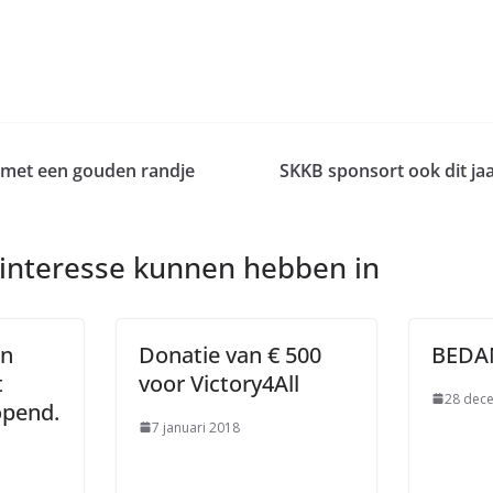
t met een gouden randje
SKKB sponsort ook dit ja
 interesse kunnen hebben in
in
Donatie van € 500
BEDAN
t
voor Victory4All
28 dec
opend.
7 januari 2018