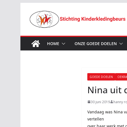
Ga
naar
de
inhoud
HOME
ONZE GOEDE DOELEN
GOEDE DOELEN
OEKRA
Nina uit
30 juni 2019
hanny ro
Vandaag was Nina van
vertellen
over haar werk met d