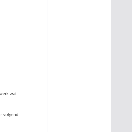
 werk wat
or volgend