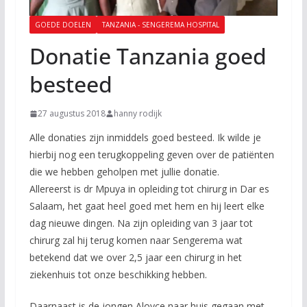
GOEDE DOELEN
TANZANIA - SENGEREMA HOSPITAL
Donatie Tanzania goed
besteed
27 augustus 2018
hanny rodijk
Alle donaties zijn inmiddels goed besteed. Ik wilde je
hierbij nog een terugkoppeling geven over de patiënten
die we hebben geholpen met jullie donatie.
Allereerst is dr Mpuya in opleiding tot chirurg in Dar es
Salaam, het gaat heel goed met hem en hij leert elke
dag nieuwe dingen. Na zijn opleiding van 3 jaar tot
chirurg zal hij terug komen naar Sengerema wat
betekend dat we over 2,5 jaar een chirurg in het
ziekenhuis tot onze beschikking hebben.
Daarnaast is de jongen Aloyce naar huis gegaan met