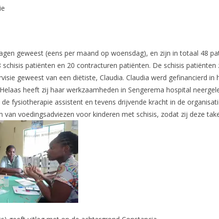
ie
idagen geweest (eens per maand op woensdag), en zijn in totaal 48 pa
8 schisis patiënten en 20 contracturen patiënten. De schisis patiënten
isie geweest van een diëtiste, Claudia. Claudia werd gefinancierd i
. Helaas heeft zij haar werkzaamheden in Sengerema hospital neergele
e fysiotherapie assistent en tevens drijvende kracht in de organisatie
n van voedingsadviezen voor kinderen met schisis, zodat zij deze ta