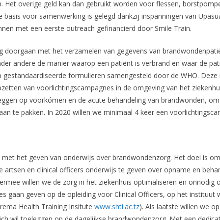
en. Het overige geld kan dan gebruikt worden voor flessen, borstpom
e basis voor samenwerking is gelegd dankzij inspanningen van Upasuaji
nnen met een eerste outreach gefinancierd door Smile Train.
ag doorgaan met het verzamelen van gegevens van brandwondenpatiën
der andere de manier waarop een patiënt is verbrand en waar de pa
p gestandaardiseerde formulieren samengesteld door de WHO. Deze 
pzetten van voorlichtingscampagnes in de omgeving van het ziekenhu
leggen op voorkómen en de acute behandeling van brandwonden, om 
 aan te pakken. In 2020 willen we minimaal 4 keer een voorlichtings
n met het geven van onderwijs over brandwondenzorg. Het doel is om
e artsen en clinical officers onderwijs te geven over opname en beha
rmee willen we de zorg in het ziekenhuis optimaliseren en onnodig 
s gaan geven op de opleiding voor Clinical Officers, op het instituut w
rema Health Training Insitute
www.shti.ac.tz
). Als laatste willen we 
zich wil toeleggen op de dagelijkse brandwondenzorg. Met een dedica