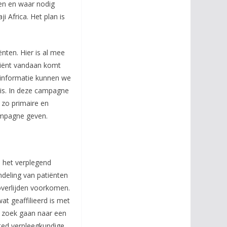
pen en waar nodig
 Africa. Het plan is
ten. Hier is al mee
tiënt vandaan komt
informatie kunnen we
is. In deze campagne
zo primaire en
campagne geven.
 het verplegend
ndeling van patiënten
overlijden voorkomen.
at geaffilieerd is met
op zoek gaan naar een
ted verpleegkundige