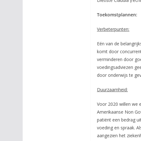
Diëtiste Claudia (rec
Toekomstplannen:
Verbeterpunten:
Eén van de belangrijk
komt door concurrenti
verminderen door goe
voedingsadviezen geef
door onderwijs te gev
Duurzaamheid:
Voor 2020 willen we 
Amerikaanse Non Gove
patiënt een bedrag ui
voeding en spraak. A
aangezien het zieken