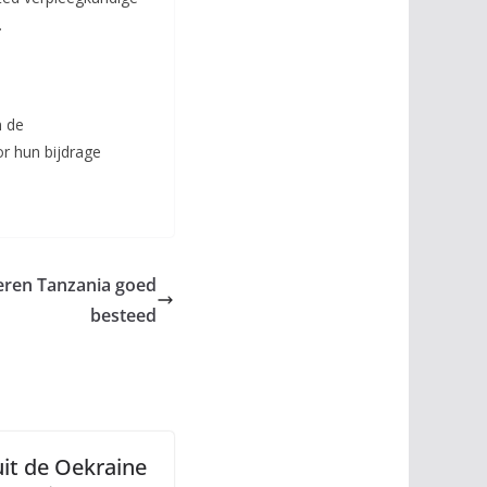
.
n de
or hun bijdrage
eren Tanzania goed
besteed
uit de Oekraine