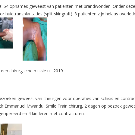
otaal 54 opnames geweest van patiënten met brandwonden. Onder deze 
 huidtransplantaties (split skingraft). 8 patiënten zijn helaas overled
 een chirurgische missie uit 2019
bezoeken geweest van chirurgen voor operaties van schisis en contractu
s dr Emmanuel Mwandu, Smile Train chirurg, 2 dagen op bezoek gewees
 geopereerd en 4 kinderen met contracturen.