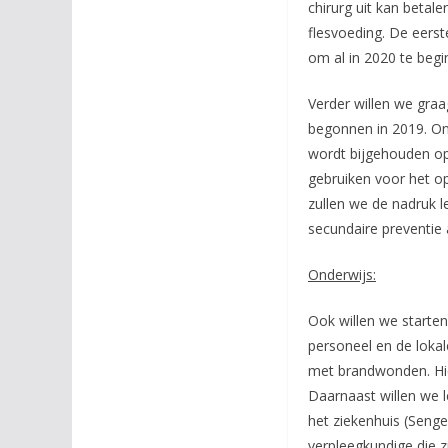
chirurg uit kan betal
flesvoeding. De eerst
om al in 2020 te begi
Verder willen we gra
begonnen in 2019. On
wordt bijgehouden o
gebruiken voor het o
zullen we de nadruk 
secundaire preventie
Onderwijs:
Ook willen we starte
personeel en de lokal
met brandwonden. Hie
Daarnaast willen we le
het ziekenhuis (Senge
verpleegkundige die 