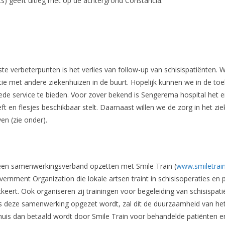
hts) geeft uitleg met op de achtergrond Constancia.
ste verbeterpunten is het verlies van follow-up van schisispatiënten. 
e met andere ziekenhuizen in de buurt. Hopelijk kunnen we in de toe
de service te bieden. Voor zover bekend is Sengerema hospital het e
t en flesjes beschikbaar stelt. Daarnaast willen we de zorg in het zi
en (zie onder).
een samenwerkingsverband opzetten met Smile Train (
www.smiletrain
rnment Organization die lokale artsen traint in schisisoperaties en
tkeert. Ook organiseren zij trainingen voor begeleiding van schisispat
ls deze samenwerking opgezet wordt, zal dit de duurzaamheid van het
huis dan betaald wordt door Smile Train voor behandelde patiënten e