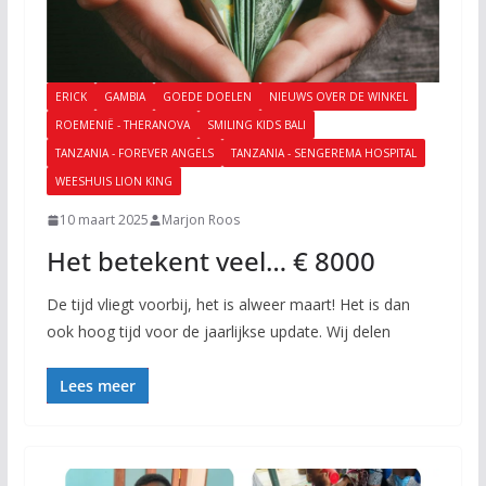
ERICK
GAMBIA
GOEDE DOELEN
NIEUWS OVER DE WINKEL
ROEMENIË - THERANOVA
SMILING KIDS BALI
TANZANIA - FOREVER ANGELS
TANZANIA - SENGEREMA HOSPITAL
WEESHUIS LION KING
10 maart 2025
Marjon Roos
Het betekent veel… € 8000
De tijd vliegt voorbij, het is alweer maart! Het is dan
ook hoog tijd voor de jaarlijkse update. Wij delen
Lees meer