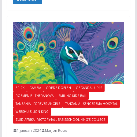
ERICK
GAMBIA
GOEDE DOELEN
OEGANDA - UP4S
ROEMENIË - THERANOVA
SMILING KIDS BALI
TANZANIA - FOREVER ANGELS
TANZANIA - SENGEREMA HOSPITAL
WEESHUIS LION KING
ZUID-AFRIKA - VICTORY4ALL BASISSCHOOL KING’S COLLEGE
1 januari 2024
Marjon Roos