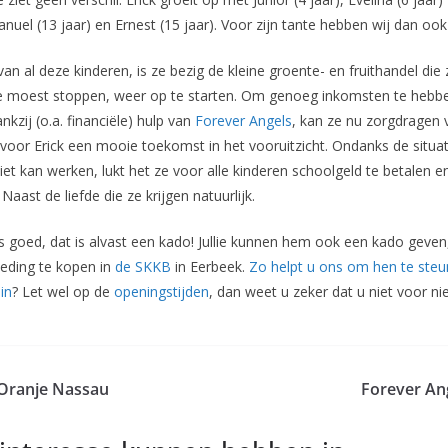
nuel (13 jaar) en Ernest (15 jaar). Voor zijn tante hebben wij dan ook
n al deze kinderen, is ze bezig de kleine groente- en fruithandel die
oest stoppen, weer op te starten. Om genoeg inkomsten te hebben
nkzij (o.a. financiële) hulp van
Forever Angels
, kan ze nu zorgdragen
voor Erick een mooie toekomst in het vooruitzicht. Ondanks de situat
iet kan werken, lukt het ze voor alle kinderen schoolgeld te betalen e
aast de liefde die ze krijgen natuurlijk.
s goed, dat is alvast een kado! Jullie kunnen hem ook een kado geve
eding te kopen in
de SKKB
in Eerbeek.
Zo helpt u ons om hen te ste
in
? Let wel op de
openingstijden
, dan weet u zeker dat u niet voor ni
 Oranje Nassau
Forever Ang