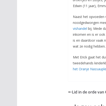
Edwin (11 jaar), Emma
Naast het opvoeden va
noodgedwongen mee m
vishandel
bij. Mede da
inkomen en is er ook 
is en daardoor vaak n
wat ze nodig hebben. N
Met Erick gaat het du
tweedehands kinderkl
het Oranje Nassauple
Lid in de orde van