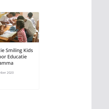
ie Smiling Kids
oor Educatie
ramma
mber 2020