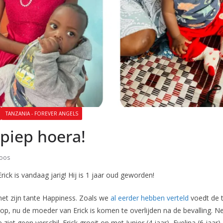
TANZANIA - FOREVER ANGELS
piep hoera!
Roos
ick is vandaag jarig! Hij is 1 jaar oud geworden!
met zijn tante Happiness. Zoals we
al eerder hebben verteld
voedt de t
op, nu de moeder van Erick is komen te overlijden na de bevalling. Ne
 ziet geen verschil. Erick groeit op met Junior (4 jaar), Evelina (6 jaar) 