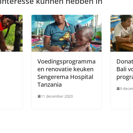
 interesse kunnen hebben in
Voedingsprogramma
Donat
en renovatie keuken
Bali v
Sengerema Hospital
prog
Tanzania
9 dece
11 december 2020