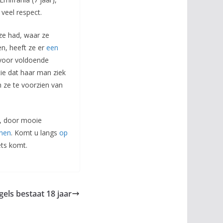
 veel respect.
 ze had, waar ze
, heeft ze er
een
 voor voldoende
ie dat haar man ziek
n ze te voorzien van
n, door mooie
unen
. Komt u langs
op
ets komt.
els bestaat 18 jaar