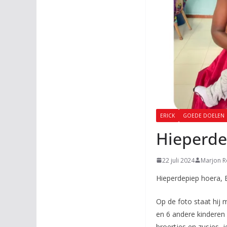
ERICK
GOEDE DOELEN
Hieperde
22 juli 2024
Marjon 
Hieperdepiep hoera, Er
Op de foto staat hij 
en 6 andere kinderen 
broertjes en zusjes, je